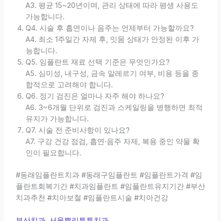
A3. 평균 15~20년이며, 관리 상태에 따라 평생 사용도
가능합니다.
Q4. 시술 후 흡연이나 음주는 언제부터 가능할까요?
A4. 최소 1주일간 자제 후, 잇몸 상태가 안정된 이후 가
능합니다.
Q5. 임플란트 재료 선택 기준은 무엇인가요?
A5. 심미성, 내구성, 금속 알레르기 여부, 비용 등을 종
합적으로 고려해야 합니다.
Q6. 정기 검진은 얼마나 자주 해야 하나요?
A6. 3~6개월 단위로 검진과 스케일링을 병행하면 최적
유지가 가능합니다.
Q7. 시술 전 준비사항이 있나요?
A7. 구강 건강 점검, 흡연·음주 자제, 복용 중인 약물 확
인이 필요합니다.
#동래임플란트치과 #동래구임플란트 #임플란트가격 #임
플란트회복기간 #치과임플란트 #임플란트유지기간 #부산
치과추천 #치아보철 #임플란트시술 #치아건강
부산치과
,
서울뿌리튼튼치과