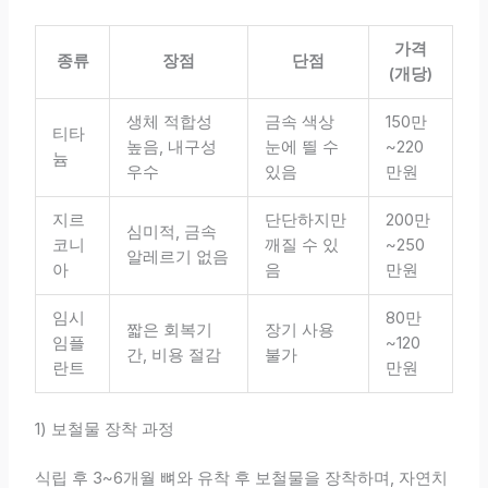
가격
종류
장점
단점
(개당)
생체 적합성
금속 색상
150만
티타
높음, 내구성
눈에 띌 수
~220
늄
우수
있음
만원
지르
단단하지만
200만
심미적, 금속
코니
깨질 수 있
~250
알레르기 없음
아
음
만원
임시
80만
짧은 회복기
장기 사용
임플
~120
간, 비용 절감
불가
란트
만원
1) 보철물 장착 과정
식립 후 3~6개월 뼈와 유착 후 보철물을 장착하며, 자연치