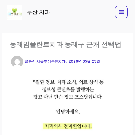
콘
텐
부산 치과
츠
로
건
너
동래임플란트치과 동래구 근처 선택법
뛰
기
글쓴이
서울뿌리튼튼치과
/
2026년 05월 29일