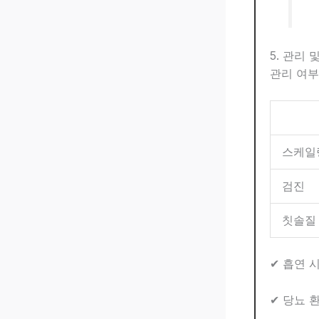
5. 관리
관리 여
스케일
검진
칫솔질
✔ 흡연 시
✔ 당뇨 