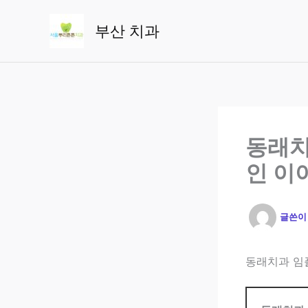
콘
텐
부산 치과
츠
로
건
너
뛰
기
동래치
인 이
글쓴
동래치과 임