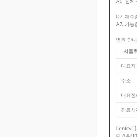
A6. 전
Q7. 재수
A7. 가
병원 안내
서울
대표자
주소
대표전
진료시
entit
딩 8층”