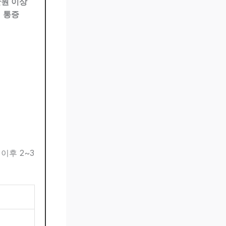
만원 이상
히
통증
이후 2~3