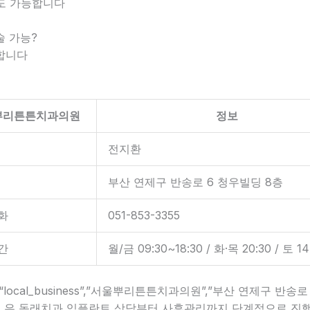
체도 가능합니다
술 가능?
능합니다
뿌리튼튼치과의원
정보
전지환
부산 연제구 반송로 6 청우빌딩 8층
화
051-853-3355
간
월/금 09:30~18:30 / 화·목 20:30 / 토 14
y[“local_business”,”서울뿌리튼튼치과의원”,”부산 연제구 반송
] 은 동래치과 임플란트 상담부터 사후관리까지 단계적으로 진