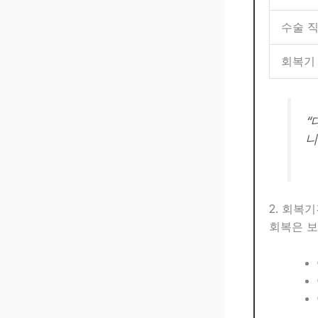
수술 
회복기
“
니
2. 회복
회복은 