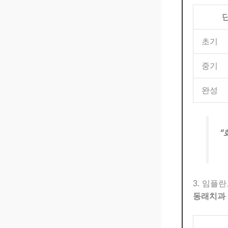
초기
중기
완성
“
3. 임플
동래치과