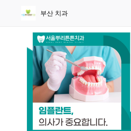
콘
텐
부산 치과
츠
로
건
너
뛰
기