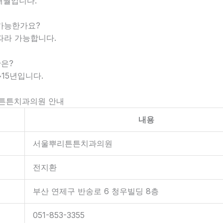
6개월입니다.
 가능한가요?
 따라 가능합니다.
간은?
0~15년입니다.
튼튼치과의원 안내
내용
서울뿌리튼튼치과의원
전지환
부산 연제구 반송로 6 청우빌딩 8층
051-853-3355