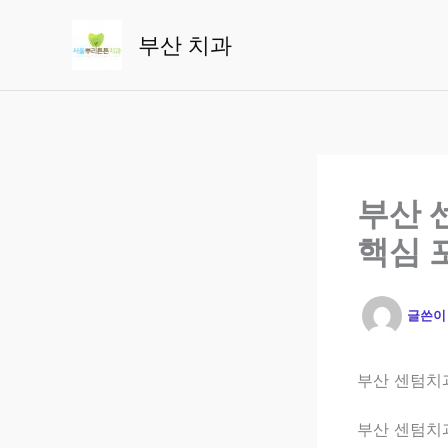
콘
텐
부산 치과
츠
로
건
너
뛰
기
부산 
핵심 
글쓴
부산 센텀치
부산 센텀치