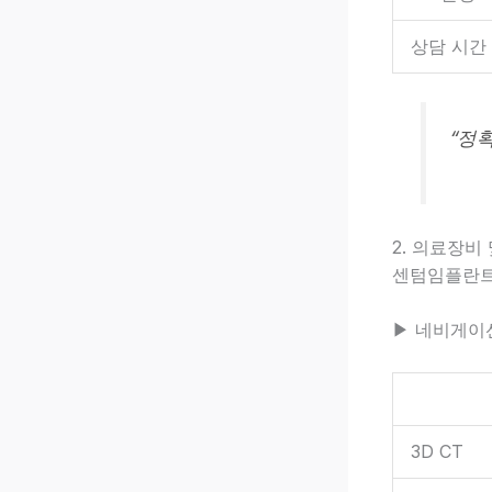
상담 시간
“정
2. 의료장비
센텀임플란트
▶ 네비게이션
3D CT