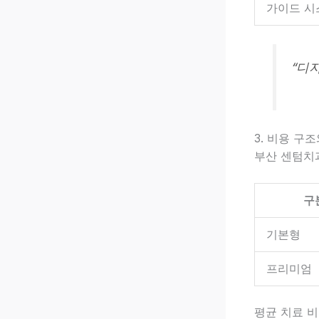
가이드 시
“디
3. 비용 구
부산 센텀치과
구
기본형
프리미엄
평균 치료 비