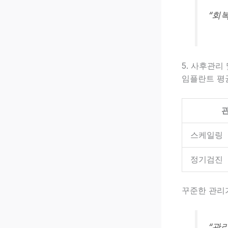
“회
5. 사후관리
임플란트 평균
스케일링
정기검진
꾸준한 관리가
“관