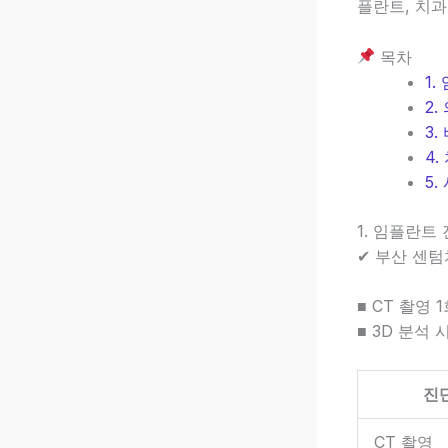
플란트, 치
목차
1
2
3
4
5
1. 임플란트
✔ 부산 센
■ CT 촬영 
■ 3D 분석
진
CT 촬영