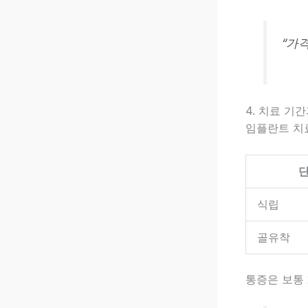
“가
4. 치료 기
임플란트 치료
식립
골유착
통증은 보통 