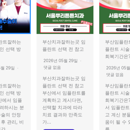
란트잘하는
부산치과잘하는곳 임
부산임플란
인 선택 방
플란트 선택 전 참고
플란트 시술
회복기간은
2026년 05월 29일
댓글 없음
5월 29일
2026년 05
댓글 없음
부산치과잘하는곳 임
란트잘하는
플란트 선택 전 참고
부산임플란
인 선택 방
부산에서 임플란트를
플란트 시술
산에서 임플
계획하고 계시다면,
회복기간은?
려하시는 분
선택할 치과에 따라
서 임플란트
수술의 안정
치료 결과와 만족도
고 계신 분
후 관리, 비
가…
움이 될 수
기간…
를…