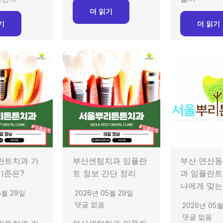
더 읽기
기
더 읽기
란트치과 가
부산센텀치과 임플란
부산 연산동
 기준은?
트 정보 간단 정리
과 임플란트
나에게 맞는
5월 29일
2026년 05월 29일
댓글 없음
2026년 05
댓글 없음