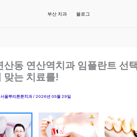
부산 치과
블로그
연산동 연산역치과 임플란트 선택
 맞는 치료를!
이
서울뿌리튼튼치과
/
2026년 05월 29일