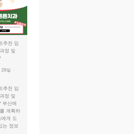
트추천 임
과정 및
?
월 29일
트추천 임
과정 및
 부산에
를 계획하
들에게 도
 있는 정보