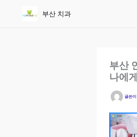
콘
텐
부산 치과
츠
로
건
너
뛰
기
부산 
나에게
글쓴