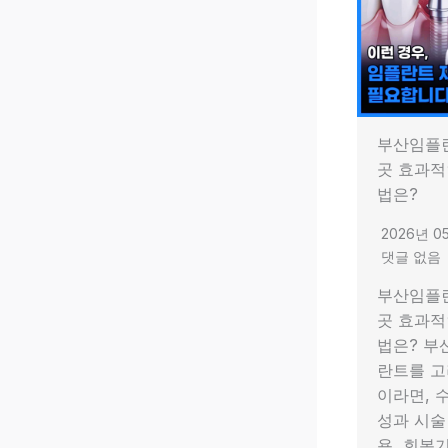
부산임플
곳 효과적
법은?
2026년 0
댓글 없음
부산임플
곳 효과적
법은? 부
란트를 고
이라면, 
성과 시술 
용, 회복