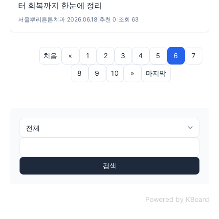
터 회복까지 한눈에 정리
서울뿌리튼튼치과
|
2026.06.18
|
추천 0
|
조회 63
처음
«
1
2
3
4
5
6
7
8
9
10
»
마지막
검색
Powered by KBoard