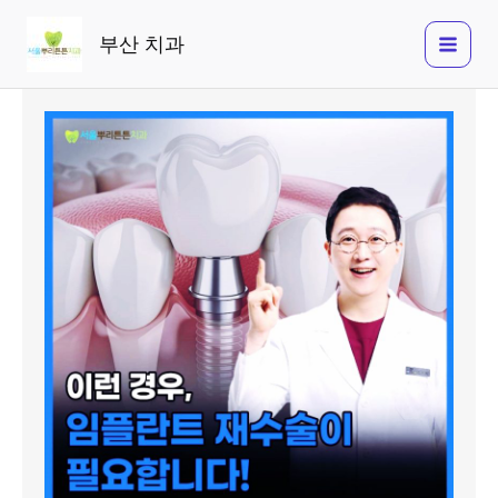
콘
텐
부산 치과
츠
로
건
너
뛰
기