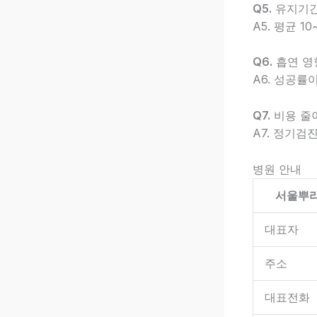
Q5.
유지기간
A5. 평균 1
Q6.
흡연 영
A6. 성공률
Q7.
비용 줄
A7. 정기검
병원 안내
서울뿌
대표자
주소
대표전화