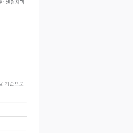
확한
센텀치과
용 기준으로
명