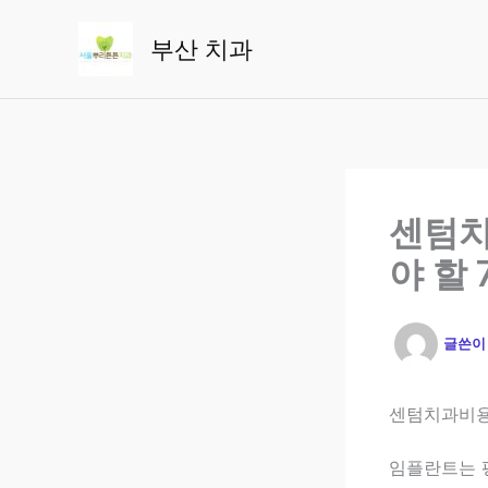
콘
텐
부산 치과
츠
로
건
너
뛰
기
센텀치
야 할
글쓴
센텀치과비용 
임플란트는