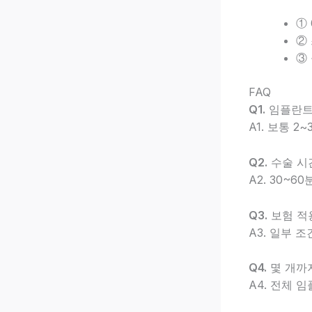
①
②
③
FAQ
Q1.
임플란트
A1. 보통 
Q2.
수술 시
A2. 30~6
Q3.
보험 적
A3. 일부 
Q4.
몇 개까
A4. 전체 