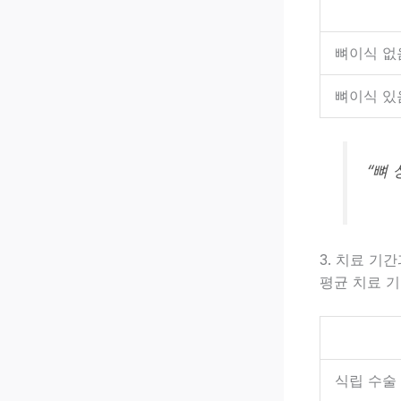
뼈이식 없
뼈이식 있
“뼈
3. 치료 기
평균 치료 
식립 수술