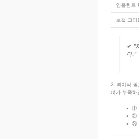
임플란트 
보철 크라
✔ 
다.”
2. 뼈이식 
뼈가 부족하
①
②
③