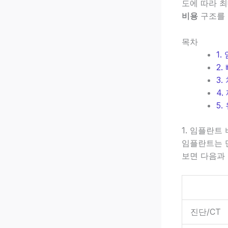
도에 따라 최
비용
구조를 
목차
1
2
3
4
5
1. 임플란트
임플란트는 
보면 다음과 
진단/CT