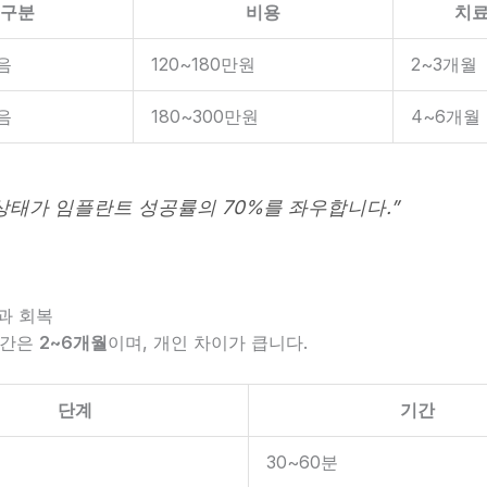
구분
비용
치
음
120~180만원
2~3개월
음
180~300만원
4~6개월
 상태가 임플란트 성공률의 70%를 좌우합니다.”
간과 회복
기간은
2~6개월
이며, 개인 차이가 큽니다.
단계
기간
30~60분