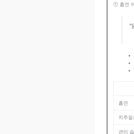
① 흡연 여
“
흡연
치주질
관리 