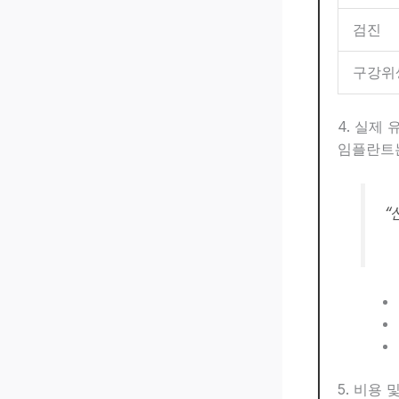
검진
구강위
4. 실제
임플란트는
“
5. 비용