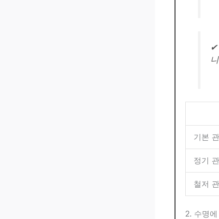
✔
니
기본 
정기 
철저 
2. 수명