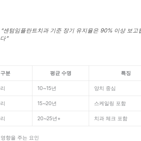
 “센텀임플란트치과 기준 장기 유지율은 90% 이상 보고
다”
구분
평균 수명
특징
관리
10~15년
양치 중심
관리
15~20년
스케일링 포함
관리
20~25년+
치과 체크 포함
에 영향을 주는 요인