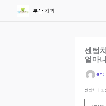
콘
텐
부산 치과
츠
로
건
너
뛰
기
센텀치
얼마나
글쓴
센텀치과 센